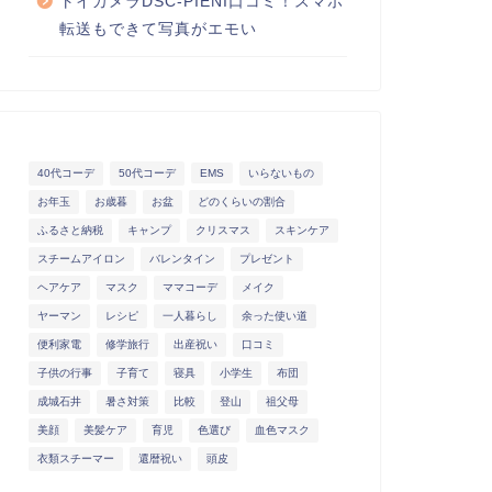
トイカメラDSC-PIENI口コミ！スマホ
転送もできて写真がエモい
40代コーデ
50代コーデ
EMS
いらないもの
お年玉
お歳暮
お盆
どのくらいの割合
ふるさと納税
キャンプ
クリスマス
スキンケア
スチームアイロン
バレンタイン
プレゼント
ヘアケア
マスク
ママコーデ
メイク
ヤーマン
レシピ
一人暮らし
余った使い道
便利家電
修学旅行
出産祝い
口コミ
子供の行事
子育て
寝具
小学生
布団
成城石井
暑さ対策
比較
登山
祖父母
美顔
美髪ケア
育児
色選び
血色マスク
衣類スチーマー
還暦祝い
頭皮