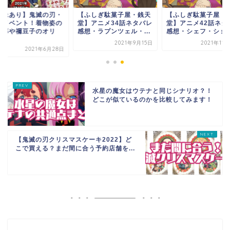
画像あり】鬼滅の刃・
【ふしぎ駄菓子屋・銭天
【ふしぎ駄菓子屋・
草イベント！着物姿の
堂】アニメ34話ネタバレ
堂】アニメ42話ネタ
治郎や禰豆子のオリ
感想・ラプンツェル・...
感想・シェフ・ショコ.
.
2021年9月15日
2021年11
2021年6月28日
水星の魔女はウテナと同じシナリオ？！
どこが似ているのかを比較してみます！
【鬼滅の刃クリスマスケーキ2022】ど
こで買える？まだ間に合う予約店舗を...