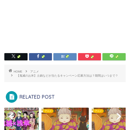
HOME
アニメ
【鬼滅のお米】土鍋などが当たるキャンペーン応募方法は？期間はいつまで？
RELATED POST
メ
アニメ
アニメ