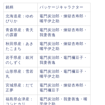
銘柄
パッケージキャラクター
北海道産：ゆめ
竈門炭治郎・煉獄杏寿郎・
ぴりか
嘴平伊之助
青森県産：青天
竈門炭治郎・煉獄杏寿郎・
の霹靂
我妻善逸
秋田県産：あき
竈門炭治郎・煉獄杏寿郎・
たこまち
嘴平伊之助
岩手県産：銀河
竈門炭治郎・竈門禰豆子・
のしずく
我妻善逸
山形県産：雪若
竈門炭治郎・竈門禰豆子・
丸
嘴平伊之助
宮城県産：だて
竈門炭治郎・煉獄杏寿郎・
正夢
竈門禰豆子
福島県会津産：
竈門炭治郎・我妻善逸・嘴
コシヒカリ
平伊之助