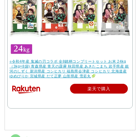
○令和4年産 鬼滅の刃コラボ 全8銘柄コンプリートセット お米 24kg
（3kg×8袋) 青森県産 青天の霹靂 秋田県産 あきたこまち 岩手県産 銀
河のしずく 新潟県産 コシヒカリ 福島県会津産 コシヒカリ 北海道産
ゆめぴりか 宮城県産 だて正夢 山形県産 雪若丸
楽天で購入