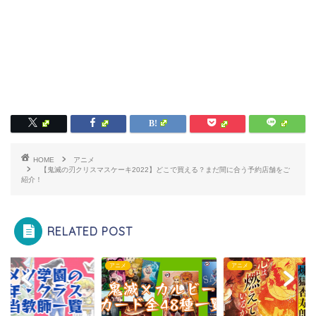
HOME
アニメ
【鬼滅の刃クリスマスケーキ2022】どこで買える？まだ間に合う予約店舗をご
紹介！
RELATED POST
メ
アニメ
アニメ