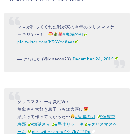
ママが作ってくれた我が家の今年のクリスマスケ
ーキ見て〜！！
#鬼滅の刃
pic.twitter.com/K56Yeq84at
— きなにゃ (@kinacos23)
December 24, 2019
クリスマスケーキ炎柱Ver
煉獄さん大好き息子っちは大喜び
頑張って作って良かった〜
#鬼滅の刃
#煉獄杏
寿郎
#煉獄さん
#手作りケーキ
#クリスマスケ
ーキ
pic.twitter.com/ZKs7k7F7Du