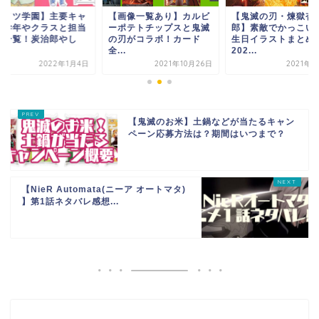
キメツ学園】主要キャ
【画像一覧あり】カルビ
【鬼滅の刃・煉獄杏
の学年やクラスと担当
ーポテトチップスと鬼滅
郎】素敵でかっこい
師一覧！炭治郎やし
の刃がコラボ！カード
生日イラストまとめ
.
全...
202...
2022年1月4日
2021年10月26日
2021年5
【鬼滅のお米】土鍋などが当たるキャン
ペーン応募方法は？期間はいつまで？
【NieR Automata(ニーア オートマタ)
】第1話ネタバレ感想...