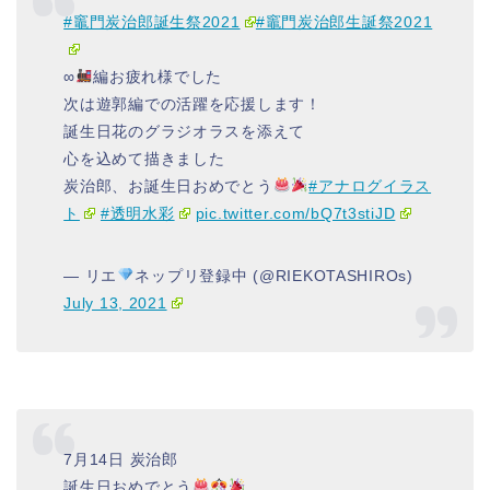
#竈門炭治郎誕生祭2021
#竈門炭治郎生誕祭2021
∞
編お疲れ様でした
次は遊郭編での活躍を応援します！
誕生日花のグラジオラスを添えて
心を込めて描きました
炭治郎、お誕生日おめでとう
#アナログイラス
ト
#透明水彩
pic.twitter.com/bQ7t3stiJD
— リエ
ネップリ登録中 (@RIEKOTASHIROs)
July 13, 2021
7月14日 炭治郎
誕生日おめでとう