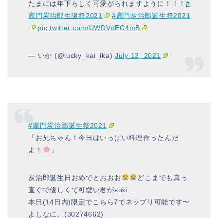
たまには年下らしく可愛がられますように！！！
#
竈門炭治郎生誕祭2021
#竈門炭治郎誕生祭2021
pic.twitter.com/UWDVdEC4mB
— いか (@lucky_kai_ika)
July 13, 2021
#竈門炭治郎誕生祭2021
「お兄ちゃん！今日はいっぱい料理作ったんだ
よ！
」
炭治郎誕生日おめでとおおお
どこまでも真っ
直ぐで優しくて可愛い君がsuki…
本日(14日内)限定でこちら7でネップリ可能です〜
よしなに。(30274662)