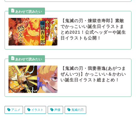
【鬼滅の刃・煉獄杏寿郎】素敵
でかっこいい誕生日イラストま
とめ2021！公式ヘッダーや誕生
日イラストも公開！
【鬼滅の刃・我妻善逸(あがつま
ぜんいつ)】かっこいい＆かわい
い誕生日イラスト総まとめ！
アニメ
イラスト
声優
鬼滅の刃