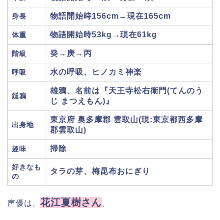
物語開始時156cm→現在165cm
身長
物語開始時53kg→現在61kg
体重
癸→庚→丙
階級
水の呼吸、ヒノカミ神楽
呼吸
雄鴉、名前は『天王寺松右衛門(てんのう
鎹鴉
じ まつえもん)』
東京府 奥多摩郡 雲取山(現:東京都西多摩
出身地
郡雲取山)
掃除
趣味
好きなも
タラの芽、梅昆布おにぎり
の
花江夏樹さん
声優は、
。