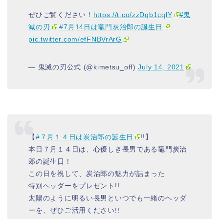
ぜひご覧ください！
https://t.co/zzDqb1cqlY
#鬼
滅の刃
#7月14日は竈門炭治郎の誕生日
pic.twitter.com/efFNBVrArG
— 鬼滅の刃公式 (@kimetsu_off)
July 14, 2021
【
#７月１４日は炭治郎の誕生日
!!】
本日７月１４日は、心優しき長男である竈門炭治
郎の誕生日！
この日を祝して、炭治郎の魅力が詰まった
特別ヘッダーをプレゼント!!
太陽のように明るい長男といつでも一緒のヘッダ
ーを、ぜひご活用ください!!