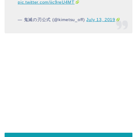
pic.twitter.com/iic9reU4MT
— 鬼滅の刃公式 (@kimetsu_off)
July 13, 2019