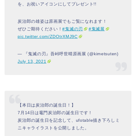
を、お祝いアイコンにしてプレゼント!!
炭治郎の雄姿は原画展でもご覧になれます！
ぜひご期待ください！
#鬼滅の刃
#鬼滅展
pic.twitter.com/ZDOtrXMJ9C
— 『鬼滅の刃』吾峠呼世晴原画展 (@kimetsuten)
July 13, 2021
【本日は炭治郎の誕生日！】
7月14日は竈門炭治郎の誕生日です！
炭治郎の誕生日を記念して、ufotable描き下ろしミ
ニキャライラストを公開しました。