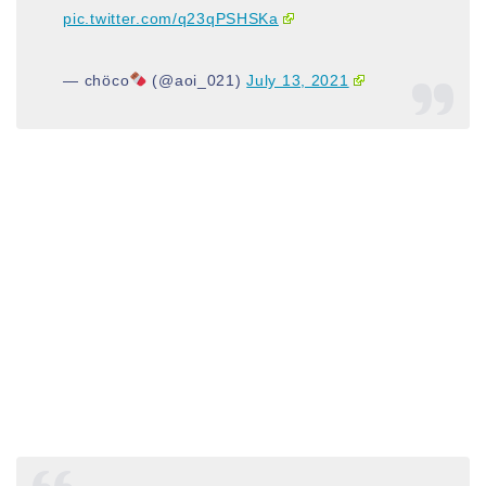
pic.twitter.com/q23qPSHSKa
— chöco
(@aoi_021)
July 13, 2021