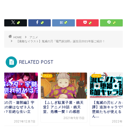
HOME
アニメ
【素敵なイラスト】鬼滅の刃『竈門炭治郎』誕生日2021年版ご紹介！
RELATED POST
メ
アニメ
ゲーム
鬼滅の刃・遊郭編】宇
【ふしぎ駄菓子屋・銭天
【鬼滅の刃ヒノカミ
天元の嫁はなぜ３人も
堂】アニメ30話・銭天
譚】追加キャラで宇
るの？壮絶な生い立
堂、危機一髪！の感想
堕姫たちが使える！
.
ん...
2021年9月13日
2021年12月7日
2022年4