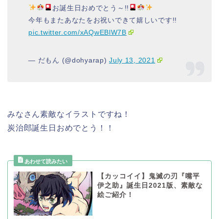
お誕生日おめでとう～!!
今年もまたあなたをお祝いできて嬉しいです!!
pic.twitter.com/xAQwEBlW7B
— だもん (@dohyarap)
July 13, 2021
みなさん素敵なイラストですね！
炭治郎誕生日おめでとう！！
【カッコイイ】鬼滅の刃『嘴平
伊之助』誕生日2021版、素敵な
絵ご紹介！