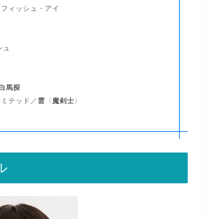
／フィッシュ・アイ
ス
シュ
白馬探
リミテッド／
雲
〈
魔剣士
〉
ル