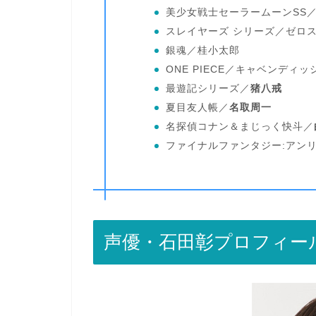
美少女戦士セーラームーンSS
スレイヤーズ シリーズ／ゼロ
銀魂／桂小太郎
ONE PIECE／キャベンディッ
最遊記シリーズ／
猪八戒
夏目友人帳／
名取周一
名探偵コナン＆まじっく快斗／
ファイナルファンタジー:アン
声優・石田彰プロフィー