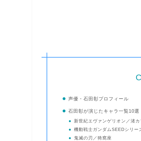
C
声優・石田彰プロフィール
石田彰が演じたキャラ一覧10選
新世紀エヴァンゲリオン／渚カ
機動戦士ガンダムSEEDシリ
鬼滅の刃／猗窩座