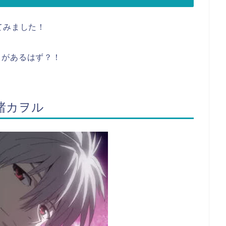
てみました！
とがあるはず？！
渚カヲル