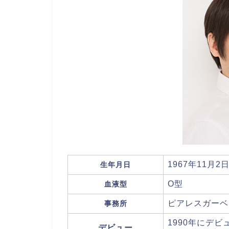
1967年11月2
生年月日
O型
血液型
ピアレスガーベ
事務所
1990年にデビ
デビュー