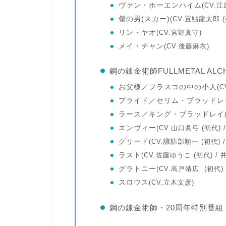
ヴァン・ホーエンハイム
(CV.
傷の男(スカー)
(CV.置鮎龍太郎
リン・ヤオ
(CV.宮野真守)
メイ・チャン
(CV.後藤麻衣)
鋼の錬金術師FULLMETAL AL
お父様／フラスコの中の小人
(
プライド／セリム・ブラッドレ
ラース／キング・ブラッドレイ
エンヴィー
(CV.山口眞弓
(初代)
グリード
(CV.諏訪部順一
(初代)
ラスト
(CV.佐藤ゆうこ
(初代)
/ 
グラトニー
(CV.高戸靖広
(初代)
スロウス
(CV.立木文彦)
鋼の錬金術師・20周年特別番組