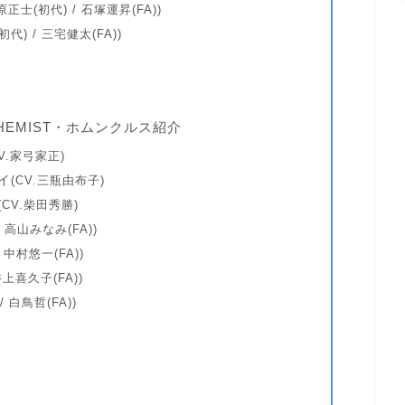
江原正士
(初代)
/ 石塚運昇
(FA)
)
(初代)
/ 三宅健太
(FA)
)
CHEMIST・ホムンクルス紹介
CV.家弓家正)
イ
(CV.三瓶由布子)
(CV.柴田秀勝)
/ 高山みなみ
(FA)
)
/ 中村悠一
(FA)
)
井上喜久子
(FA)
)
/ 白鳥哲
(FA)
)