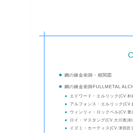
C
鋼の錬金術師・相関図
鋼の錬金術師FULLMETAL AL
エドワード・エルリック
(CV.朴
アルフォンス・エルリック
(CV
ウィンリィ・ロックベル
(CV.
ロイ・マスタング
(CV.大川透(初
イズミ・カーティス
(CV.津田匠