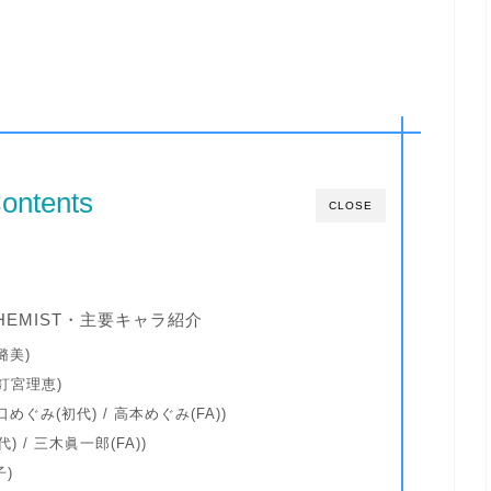
ontents
CLOSE
CHEMIST・主要キャラ紹介
璐美)
.釘宮理恵)
豊口めぐみ(初代) / 高本めぐみ(FA))
代) / 三木眞一郎(FA))
子)