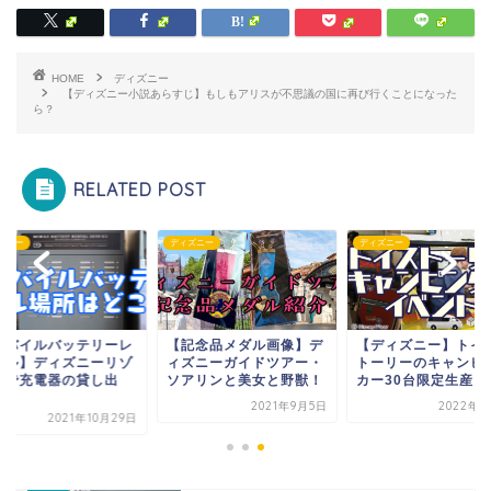
HOME
ディズニー
【ディズニー小説あらすじ】もしもアリスが不思議の国に再び行くことになった
ら？
RELATED POST
ズニー
ディズニー
ディズニー
モバイルバッテリーレ
【記念品メダル画像】デ
【ディズニー】トイ
タル】ディズニーリゾ
ィズニーガイドツアー・
トーリーのキャンピ
トで充電器の貸し出
ソアリンと美女と野獣！
カー30台限定⽣産！
.
2021年9月5日
2022年7
2021年10月29日