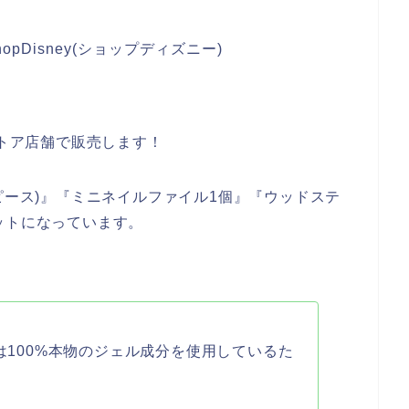
pDisney(ショップディズニー)
ストア店舗で販売します！
ピース)』『ミニネイルファイル1個』『ウッドステ
ットになっています。
ルは100%本物のジェル成分を使用しているた