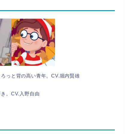
ろっと背の高い青年。CV.堀内賢雄
き。CV.入野自由