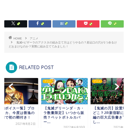
HOME
アニメ
鬼滅×ピザーラのアクスタの組み立て方はどうやるの？差込口の穴が1つ余るけ
どおまけなのか？実際に組み立ててみました！
RELATED POST
アニメ
アニメ
アニメ
覧】プロ
【鬼滅グリーンダ・カ・
【鬼滅の刃】設置場所は
【収
は善逸の
ラ数量限定】いつから販
どこ？JR新宿駅に遊郭
ップ
付き！
売？ペットボトルカバ
編の巨大広告書き下ろ
日輪
ー...
し...
1年8月2日
2022年6月10日
2021年10月5日