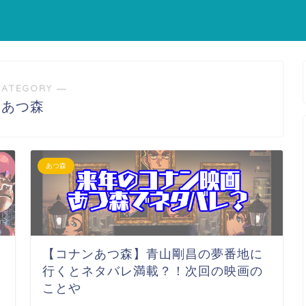
CATEGORY ―
あつ森
あつ森
【コナンあつ森】青山剛昌の夢番地に
行くとネタバレ満載？！次回の映画の
ことや