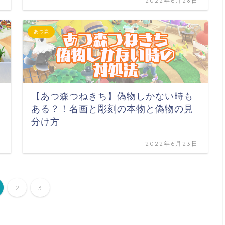
日
2022年6月28日
あつ森
【あつ森つねきち】偽物しかない時も
ある？！名画と彫刻の本物と偽物の見
分け方
日
2022年6月23日
2
3